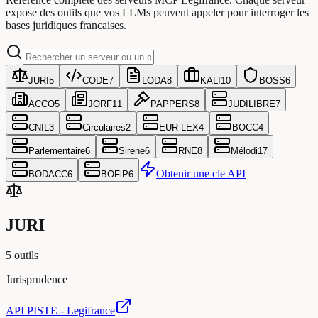
expose des outils que vos LLMs peuvent appeler pour interroger les
bases juridiques francaises.
JURI
5
CODE
7
LODA
8
KALI
10
BOSS
6
ACCO
5
JORF
11
PAPPERS
8
JUDILIBRE
7
CNIL
3
Circulaires
2
EUR-LEX
4
BOCC
4
Parlementaire
6
Sirene
6
RNE
8
Mélodi
17
Obtenir une cle API
BODACC
6
BOFiP
6
JURI
5
outils
Jurisprudence
API PISTE - Legifrance