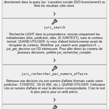
directement dans la query (ex: 'cassation sociale 2023 licenciement') ou
filtre les résultats côté client.
juri_search
Recherche LIGHT dans la jurisprudence: renvoie uniquement les
métadonnées (titre, juridiction, date, ID JURITEXT), sans le contenu
textuel. QUAND UTILISER: tu veux d'abord lister/screener avant de
récupérer du contenu. Workflow: juri_search avec pageSize=5 →
juri_get_decision sur l'ID intéressant. Pour aller direct au contenu de
plusieurs décisions, préfère juri_rechercher_complet.
juri_rechercher_par_numero_affaire
Retrouve une décision via son numéro d'affaire (formats variés selon
juridiction: '17/030701', '20-15.456', etc.). QUAND UTILISER: l'utilisateur
cite un numéro d'affaire et veut la décision correspondante. C'est le tool
le plus précis pour un arrêt précis.