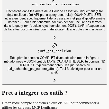
juri_rechercher_cassation
Recherche dans les arrêts de la Cour de cassation uniquement (filtre
déjà appliqué côté API par la query construite). QUAND UTILISER:
l'utilisateur veut spécifiquement de la cassation (et pas d'appel/première
instance). Pour cibler chambre/solution/période, inclure ces termes
dans la query (ex: 'sociale rejet licenciement 2023'). L'API n'expose pas
de facettes documentées pour nature/date, filtrage côté client si besoin.
juri_get_decision
Récupère le contenu COMPLET d'une décision (texte intégral +
métadonnées + JSON brut de l'API). QUAND UTILISER: tu connais l'ID
JURITEXT (typiquement obtenu via juri_search ou
juri_rechercher_par_numero_affaire). Tool à privilégier pour citer un
arrêt.
Pret a integrer ces outils ?
Creez votre compte et obtenez votre cle API pour commencer a
utiliser les serveurs MCP Legifrance.