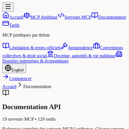
Accueil
MCP Juridique
Serveurs MCP
Documentation
Tarifs
MCP juridiques par thème
Législation & textes officiels
Jurisprudence
Conventions
collectives & droit social
Doctrine, autorités & vie publique
Données entreprises & économiques
English
Commencer
Accueil
Documentation
Documentation API
19
serveurs MCP •
129
outils
Reference complete des serveurs MCP Legifrance. Chaque serveur