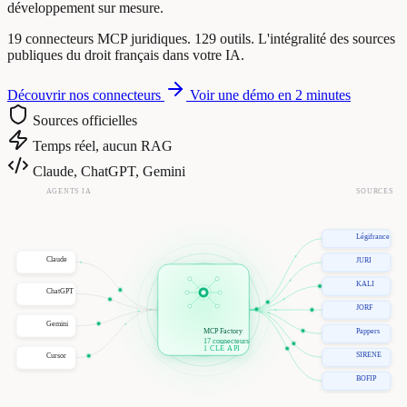
développement sur mesure.
19 connecteurs MCP juridiques. 129 outils. L'intégralité des sources
publiques du droit français dans votre IA.
Découvrir nos connecteurs
Voir une démo en 2 minutes
Sources officielles
Temps réel, aucun RAG
Claude, ChatGPT, Gemini
AGENTS IA
SOURCES
Légifrance
Claude
JURI
KALI
ChatGPT
JORF
Gemini
MCP Factory
Pappers
17 connecteurs
1 CLÉ API
SIRENE
Cursor
BOFIP