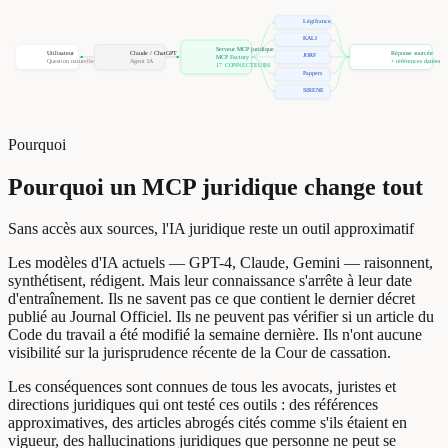
Légifrance
KALI
Serveur MCP juridique
Utilisateur
Claude / ChatGPT
Réponse sourcée
JORF
MCP Factory
Question naturelle
Agent IA
+ références datées
17 CONNECTEURS
Pappers
SIRENE
Pourquoi
Pourquoi un MCP juridique change tout
Sans accès aux sources, l'IA juridique reste un outil approximatif
Les modèles d'IA actuels — GPT-4, Claude, Gemini — raisonnent,
synthétisent, rédigent. Mais leur connaissance s'arrête à leur date
d'entraînement. Ils ne savent pas ce que contient le dernier décret
publié au Journal Officiel. Ils ne peuvent pas vérifier si un article du
Code du travail a été modifié la semaine dernière. Ils n'ont aucune
visibilité sur la jurisprudence récente de la Cour de cassation.
Les conséquences sont connues de tous les avocats, juristes et
directions juridiques qui ont testé ces outils : des références
approximatives, des articles abrogés cités comme s'ils étaient en
vigueur, des hallucinations juridiques que personne ne peut se