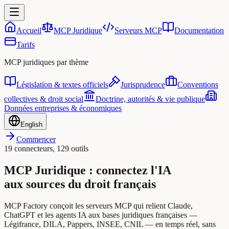
Accueil
MCP Juridique
Serveurs MCP
Documentation
Tarifs
MCP juridiques par thème
Législation & textes officiels
Jurisprudence
Conventions
collectives & droit social
Doctrine, autorités & vie publique
Données entreprises & économiques
English
Commencer
19 connecteurs, 129 outils
MCP Juridique : connectez l'IA
aux sources du droit français
MCP Factory conçoit les serveurs MCP qui relient Claude,
ChatGPT et les agents IA aux bases juridiques françaises —
Légifrance, DILA, Pappers, INSEE, CNIL — en temps réel, sans