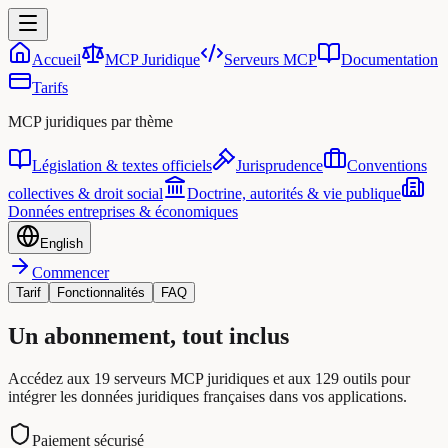
Accueil
MCP Juridique
Serveurs MCP
Documentation
Tarifs
MCP juridiques par thème
Législation & textes officiels
Jurisprudence
Conventions
collectives & droit social
Doctrine, autorités & vie publique
Données entreprises & économiques
English
Commencer
Tarif
Fonctionnalités
FAQ
Un abonnement, tout inclus
Accédez aux 19 serveurs MCP juridiques et aux 129 outils pour
intégrer les données juridiques françaises dans vos applications.
Paiement sécurisé