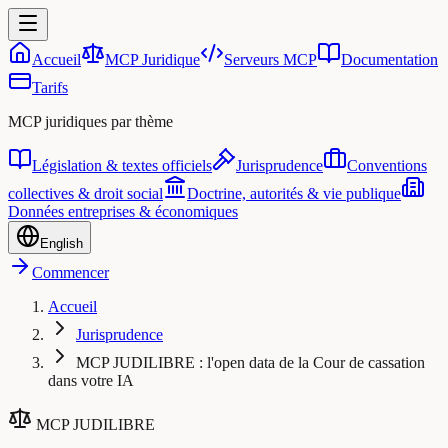
Accueil
MCP Juridique
Serveurs MCP
Documentation
Tarifs
MCP juridiques par thème
Législation & textes officiels
Jurisprudence
Conventions
collectives & droit social
Doctrine, autorités & vie publique
Données entreprises & économiques
English
Commencer
Accueil
Jurisprudence
MCP JUDILIBRE : l'open data de la Cour de cassation
dans votre IA
MCP JUDILIBRE