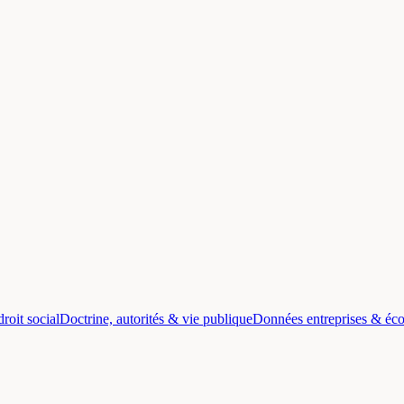
roit social
Doctrine, autorités & vie publique
Données entreprises & éc