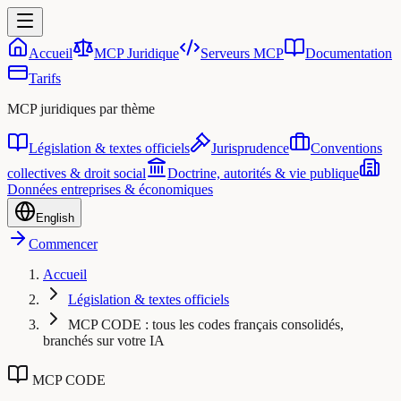
Accueil
MCP Juridique
Serveurs MCP
Documentation
Tarifs
MCP juridiques par thème
Législation & textes officiels
Jurisprudence
Conventions
collectives & droit social
Doctrine, autorités & vie publique
Données entreprises & économiques
English
Commencer
Accueil
Législation & textes officiels
MCP CODE : tous les codes français consolidés,
branchés sur votre IA
MCP CODE